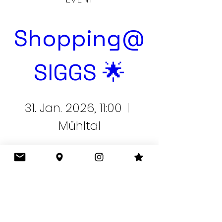
Shopping@
SIGGS 🌟
31. Jan. 2026, 11:00
Mühltal
Entdecke einzigartige Stücke, tolle 
Schnäppchen und nachhaltige Mode 
– bei SIGGS!

Komm vorbei und finde deine neuen 