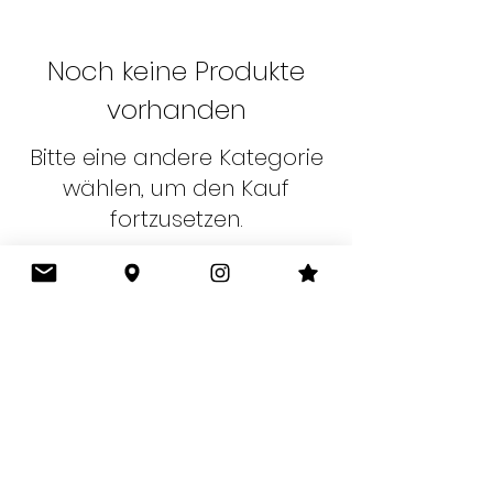
Noch keine Produkte
vorhanden
Bitte eine andere Kategorie
wählen, um den Kauf
fortzusetzen.
Folgen
Kontakt
SIGGS I VintageConceptStore
Ludwigstr. 39, 64367 Traisa
info@hellosiggs.de
+49 (0) 152 25860257